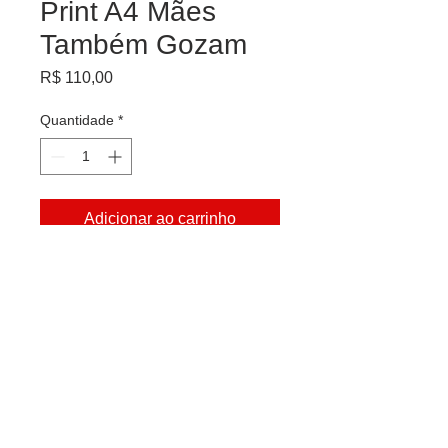
Print A4 Mães
Também Gozam
Preço
R$ 110,00
Quantidade
*
Adicionar ao carrinho
Print de arte impressa em papel de
Linho Branco, Livre de ácido e PH
neutro.